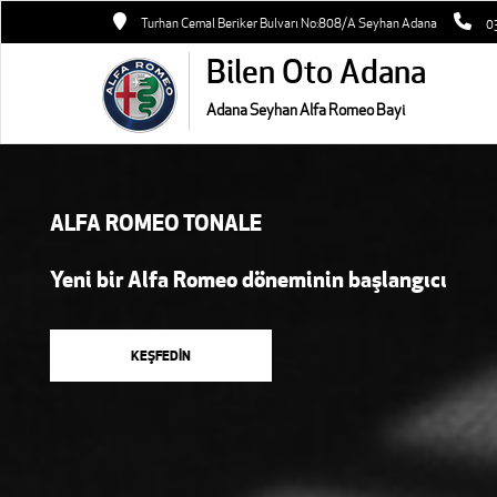
Turhan Cemal Beriker Bulvarı No:808/A Seyhan Adana
0
Bilen Oto Adana
Adana Seyhan Alfa Romeo Bayi
ALFA ROMEO TONALE
Yeni bir Alfa Romeo döneminin başlangıcı
KEŞFEDİN