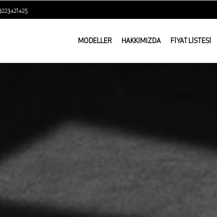
3223421425
MODELLER
HAKKIMIZDA
FİYAT LİSTESİ