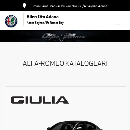
Turhan Cemal Beriker Bulvarı No:808/A Seyhan Adana
Bilen Oto Adana
Adana Seyhan Alfa Romeo Bayi
ALFA-ROMEO KATALOGLARI