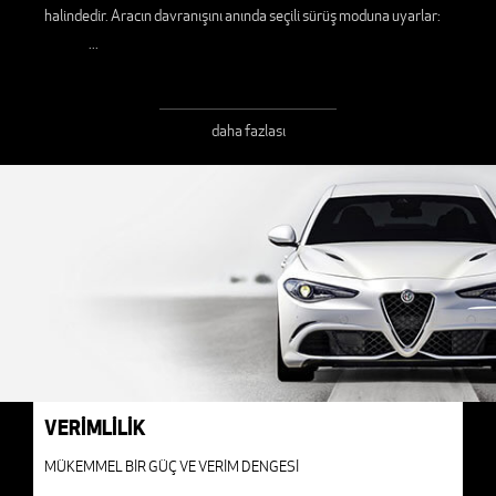
halindedir. Aracın davranışını anında seçili sürüş moduna uyarlar:
...
daha fazlası
VERİMLİLİK
MÜKEMMEL BİR GÜÇ VE VERİM DENGESİ