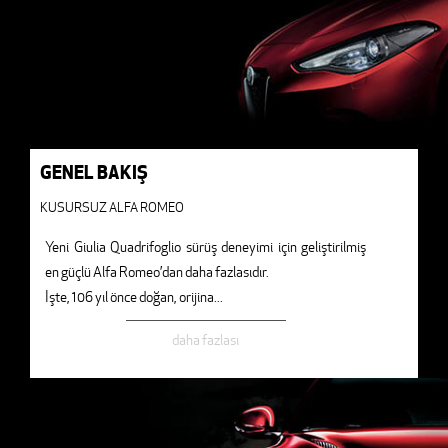
GENEL BAKIŞ
KUSURSUZ ALFA ROMEO
Yeni Giulia Quadrifoglio sürüş deneyimi için geliştirilmiş
en güçlü Alfa Romeo’dan daha fazlasıdır.
İşte, 106 yıl önce doğan, orijina
...
daha fazlası