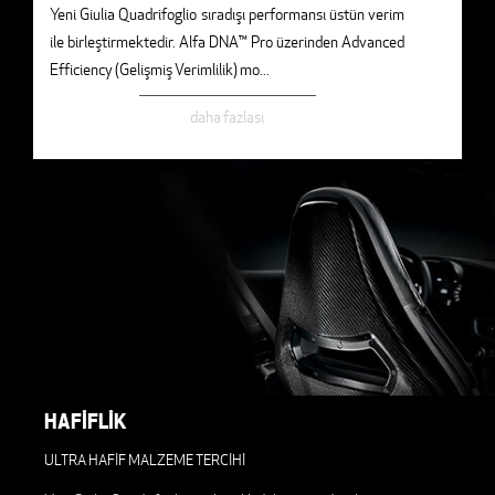
Yeni Giulia Quadrifoglio sıradışı performansı üstün verim
ile birleştirmektedir. Alfa DNA™ Pro üzerinden Advanced
Efficiency (Gelişmiş Verimlilik) mo
...
daha fazlası
HAFİFLİK
ULTRA HAFİF MALZEME TERCİHİ