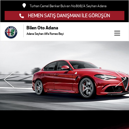
Turhan Cemal Beriker Bulvarı No:808/A Seyhan Adana
HEMEN SATIŞ DANIŞMANI İLE GÖRÜŞÜN
Bilen Oto Adana
Adana Seyhan Alfa Romeo Bayi