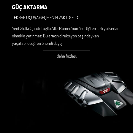
GÜÇ AKTARMA
TEKRAR UÇUŞA GEÇMENİN VAKTİ GELDİ
Yeni Giulia Quadrifoglio Alfa Romeo’nun ürettiği en hızlı yol sedanı
olmakla yetinmez. Bu aracın direksiyon başındayken
yaşatabileceği en önemli duyg
...
daha fazlası