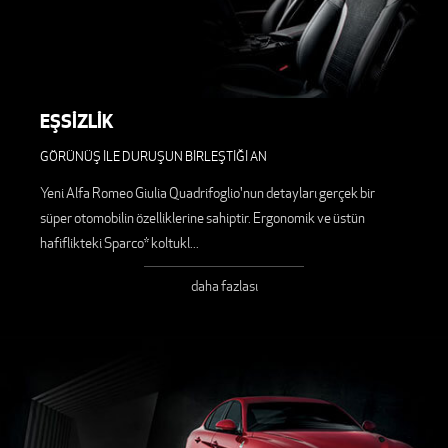
EŞSİZLİK
GÖRÜNÜŞ İLE DURUŞUN BİRLEŞTİĞİ AN
Yeni Alfa Romeo Giulia Quadrifoglio'nun detayları gerçek bir
süper otomobilin özelliklerine sahiptir. Ergonomik ve üstün
hafiflikteki Sparco* koltukl
...
daha fazlası