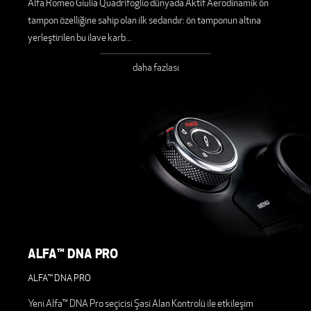
Alfa Romeo Giulia Quadrifoglio dünyada Aktif Aerodinamik ön
tampon özelliğine sahip olan ilk sedandır: ön tamponun altına
yerleştirilen bu ilave karb
...
daha fazlası
ALFA™ DNA PRO
ALFA™ DNA PRO
Yeni Alfa™ DNA Pro seçicisi Şasi Alan Kontrolü ile etkileşim