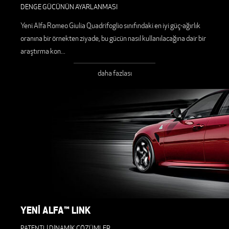
DENGE GÜCÜNÜN AYARLANMASI
Yeni Alfa Romeo Giulia Quadrifoglio sınıfındaki en iyi güç-ağırlık
oranına bir örnekten ziyade, bu gücün nasıl kullanılacağına dair bir
araştırma kon
...
daha fazlası
YENİ ALFA™ LINK
PATENTLİ DİNAMİK ÇÖZÜMLER