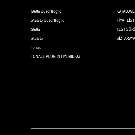
Giulia Quadrifoglio
KATALOGL
Stelvio Quadrifoglio
FİYAT LİST
Giulia
TEST SÜR
Stelvio
SİZİ ARAY
Tonale
TONALE PLUG-IN HYBRID Q4