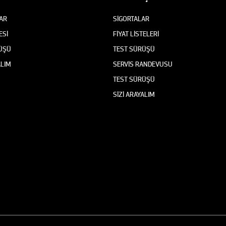
AR
SİGORTALAR
ESİ
FİYAT LİSTELERİ
ÜŞÜ
TEST SÜRÜŞÜ
ALIM
SERVİS RANDEVUSU
TEST SÜRÜŞÜ
SİZİ ARAYALIM