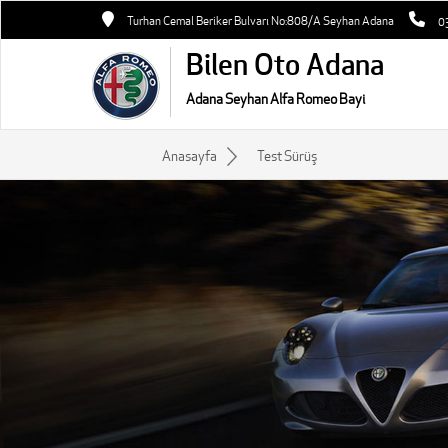
Turhan Cemal Beriker Bulvarı No:808/A Seyhan Adana
0
Bilen Oto Adana
Adana Seyhan Alfa Romeo Bayi
Anasayfa
Test Sürüş