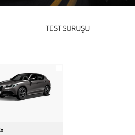
TEST SÜRÜŞÜ
io